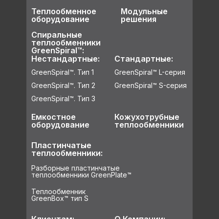
Теплообменное
Модульные
оборудование
решения
Спиральные
теплообменники
GreenSpiral™:
Нестандартные:
Стандартные:
GreenSpiral™. Тип 1
GreenSpiral™ L-серия
GreenSpiral™. Тип 2
GreenSpiral™ S-серия
GreenSpiral™. Тип 3
Емкостное
Кожухотрубные
оборудование
теплообменники
Пластинчатые
теплообменники:
Разборные пластинчатые
теплообменники GreenPlate™
Теплообменник
GreenBox™ тип S