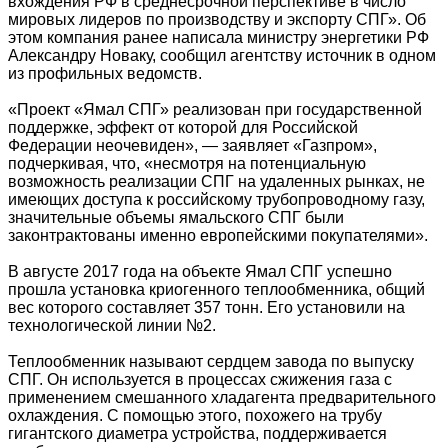
вхождения РФ в среднесрочной перспективе в число
мировых лидеров по производству и экспорту СПГ». Об
этом компания ранее написала министру энергетики РФ
Александру Новаку, сообщил агентству источник в одном
из профильных ведомств.
«Проект «Ямал СПГ» реализован при государственной
поддержке, эффект от которой для Российской
Федерации неочевиден», — заявляет «Газпром»,
подчеркивая, что, «несмотря на потенциальную
возможность реализации СПГ на удаленных рынках, не
имеющих доступа к российскому трубопроводному газу,
значительные объемы ямальского СПГ были
законтрактованы именно европейскими покупателями».
В августе 2017 года на объекте Ямал СПГ успешно
прошла установка криогенного теплообменника, общий
вес которого составляет 357 тонн. Его установили на
технологической линии №2.
Теплообменник называют сердцем завода по выпуску
СПГ. Он используется в процессах сжижения газа с
применением смешанного хладагента предварительного
охлаждения. С помощью этого, похожего на трубу
гигантского диаметра устройства, поддерживается