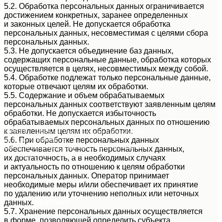
5.2. Обработка персональных данных ограничивается
достижением конкретных, заранее определенных
и законных целей. Не допускается обработка
персональных данных, несовместимая с целями сбора
персональных данных.
5.3. Не допускается объединение баз данных,
содержащих персональные данные, обработка которых
осуществляется в целях, несовместимых между собой.
5.4. Обработке подлежат только персональные данные,
которые отвечают целям их обработки.
5.5. Содержание и объем обрабатываемых
персональных данных соответствуют заявленным целям
обработки. Не допускается избыточность
Политика конфиденциальности
обрабатываемых персональных данных по отношению
Как проехать?
к заявленным целям их обработки.
115533, г. Москва, Нагатинская набережная,
д. 14, к. 1, помещ. 8
5.6. При обработке персональных данных
Лидер в производстве высокотехнологичных
обеспечивается точность персональных данных,
теплообменных аппаратов
их достаточность, а в необходимых случаях
GreenSpiral™ S-серия
и актуальность по отношению к целям обработки
GreenSpiral™ L-серия
персональных данных. Оператор принимает
Стандартные:
необходимые меры и/или обеспечивает их принятие
Разборные пластинчатые
теплообменники GreenPlate™
по удалению или уточнению неполных или неточных
Кожухотрубные
данных.
теплообменники
5.7. Хранение персональных данных осуществляется
Теплообменник
в форме, позволяющей определить субъекта