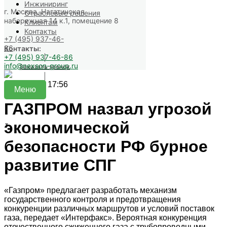
Инжиниринг
г. Москва, Нагатинская
Отраслевые решения
набережная 14 к.1, помещение 8
Клиентам
Контакты
+7 (495) 937-46-
86
Контакты:
+7 (495) 937-46-86
info@nexson-group.ru
Заказать звонок
2018-04-02 17:56
Меню
ГАЗПРОМ назвал угрозой
экономической
безопасности РФ бурное
развитие СПГ
«Газпром» предлагает разработать механизм
государственного контроля и предотвращения
конкуренции различных маршрутов и условий поставок
газа, передает «Интерфакс». Вероятная конкуренция
отечественного сжиженного газа с трубопроводными