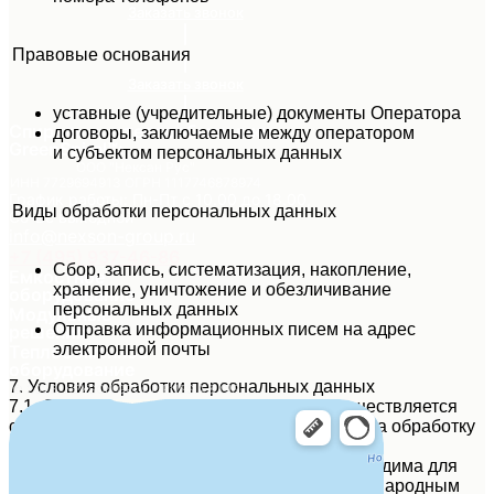
Заказать звонок
Правовые основания
Заказать звонок
уставные (учредительные) документы Оператора
Спиральные теплообменники
договоры, заключаемые между оператором
GreenSpiral™:
и субъектом персональных данных
ООО "Нексан Рус"
ИНН 7729694913 ОГРН 1117746878974
График работы: Пн-Пт с 10.00 до 18.00,
Виды обработки персональных данных
Сб-Вс выходной
info@nexson-group.ru
+7 (495) 937-46-86
Сбор, запись, систематизация, накопление,
Емкостное
хранение, уничтожение и обезличивание
оборудование
персональных данных
Модульные
Отправка информационных писем на адрес
решения
электронной почты
Теплообменное
оборудование
7. Условия обработки персональных данных
© 2025. NEXSON GROUP RUSSIA & CIS.;
7.1. Обработка персональных данных осуществляется
с согласия субъекта персональных данных на обработку
его персональных данных.
7.2. Обработка персональных данных необходима для
достижения целей, предусмотренных международным