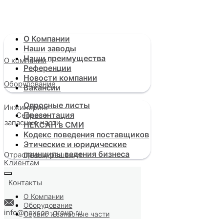
О Компании
Наши заводы
Наши преимущества
О компании
Референции
О компании
Сервис и
Новости компании
запасные части
Оборудование
Вакансии
Оборудование
Опросные листы
Инжиниринг
Презентация
Сервис и
Отраслевые решения
запасные части
НЕКСАН в СМИ
Инжиниринг
Кодекс поведения поставщиков
Этические и юридические
Клиентам
принципы ведения бизнеса
Отраслевые решения
Клиентам
Контакты
Контакты
+7 (495) 937-46-
О Компании
86
Оборудование
info@nexson-group.ru
Сервис и запасные части
Заказать звонок