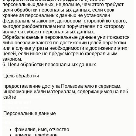
GreenBox™ тип S
персональных данных, не дольше, чем этого требуют
Вакансии
цели обработки персональных данных, если срок
Новости компании
хранения персональных данных не установлен
Пластинчатые
теплообменники:
федеральным законом, договором, стороной которого,
выгодоприобретателем или поручителем по которому
Отраслевые решения
является субъект персональных данных.
Инжиниринг
Обрабатываемые персональные данные уничтожаются
Сервис и запасные части
либо обезличиваются по достижении целей обработки
Контакты
или в случае утраты необходимости в достижении этих
Клиентам:
целей, если иное не предусмотрено федеральным
Этические и
законом.
юридические принципы
ведения бизнеса
6. Цели обработки персональных данных
Кодекс поведения
поставщиков
Цель обработки
НЕКСАН в СМИ
Презентация
предоставление доступа Пользователю к сервисам,
Опросные листы
информации и/или материалам, содержащимся на веб-
Наши заводы
Наши преимущества
сайте
О Компании:
Референции
GreenSpiral™. Тип 1
Персональные данные
GreenSpiral™. Тип 2
Нестандартные:
GreenSpiral™. Тип 3
фамилия, имя, отчество
номера телефонов