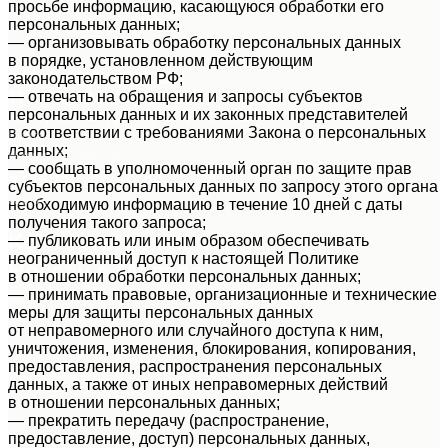
просьбе информацию, касающуюся обработки его
персональных данных;
— организовывать обработку персональных данных
в порядке, установленном действующим
info@nexson-group.ru
законодательством РФ;
115533, г. Москва, Нагатинская
— отвечать на обращения и запросы субъектов
набережная, д. 14, к. 1, помещ. 8
персональных данных и их законных представителей
в соответствии с требованиями Закона о персональных
Почта
данных;
Номер телефона
— сообщать в уполномоченный орган по защите прав
+7 (495) 937-46-86
субъектов персональных данных по запросу этого органа
Адрес
необходимую информацию в течение 10 дней с даты
получения такого запроса;
Контакты компании
— публиковать или иным образом обеспечивать
неограниченный доступ к настоящей Политике
Нексан в Москве
в отношении обработки персональных данных;
— принимать правовые, организационные и технические
меры для защиты персональных данных
от неправомерного или случайного доступа к ним,
уничтожения, изменения, блокирования, копирования,
предоставления, распространения персональных
данных, а также от иных неправомерных действий
в отношении персональных данных;
— прекратить передачу (распространение,
предоставление, доступ) персональных данных,